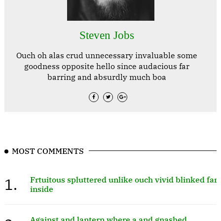
Steven Jobs
Ouch oh alas crud unnecessary invaluable some
goodness opposite hello since audacious far
barring and absurdly much boa
MOST COMMENTS
1.
Frtuitous spluttered unlike ouch vivid blinked far
inside
Against and lantern where a and gnashed