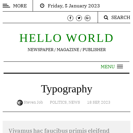
MORE
Friday, 5 January 2023
SEARCH
POPULAR
ARTICLES
HELLO WORLD
Trending
NEWSPAPER / MAGAZINE / PUBLISHER
Thinking
Inspirations
MENU
Contact
Typography
TRENDING
Steven Job
POLITICS
,
NEWS
18 SEP, 2023
Nor
again
Vivamus hac faucibus primis eleifend