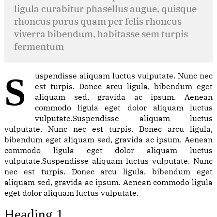
is
ligula curabitur phasellus augue, quisque
there
rhoncus purus quam per felis rhoncus
anyone
viverra bibendum, habitasse sem turpis
who
loves
fermentum
or
pursues
or
Suspendisse aliquam luctus vulputate. Nunc nec
desires
est turpis. Donec arcu ligula, bibendum eget
to
aliquam sed, gravida ac ipsum. Aenean
obtain
commodo ligula eget dolor aliquam luctus
vulputate.Suspendisse aliquam luctus
vulputate. Nunc nec est turpis. Donec arcu ligula,
Magna
bibendum eget aliquam sed, gravida ac ipsum. Aenean
aliqua
commodo ligula eget dolor aliquam luctus
ut
vulputate.Suspendisse aliquam luctus vulputate. Nunc
enim
nec est turpis. Donec arcu ligula, bibendum eget
ad
aliquam sed, gravida ac ipsum. Aenean commodo ligula
minim
veniam
eget dolor aliquam luctus vulputate.
18
Heading 1
SEP,