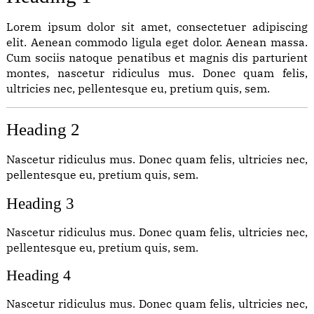
2023
Lorem ipsum dolor sit amet, consectetuer adipiscing
elit. Aenean commodo ligula eget dolor. Aenean massa.
Magna
Cum sociis natoque penatibus et magnis dis parturient
aliqua
montes, nascetur ridiculus mus. Donec quam felis,
ut
ultricies nec, pellentesque eu, pretium quis, sem.
enim
ad
minim
Heading 2
veniam
18
Nascetur ridiculus mus. Donec quam felis, ultricies nec,
SEP,
pellentesque eu, pretium quis, sem.
2023
Heading 3
Magna
Nascetur ridiculus mus. Donec quam felis, ultricies nec,
aliqua
pellentesque eu, pretium quis, sem.
ut
enim
Heading 4
ad
minim
veniam
Nascetur ridiculus mus. Donec quam felis, ultricies nec,